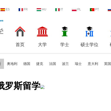
ES
FR
HU
IT
PL
PT
首页
大学
学士
硕士学位
斯
奥地利
德国
捷克
法国
波兰
瑞士
意大利
英国
俄罗斯留学