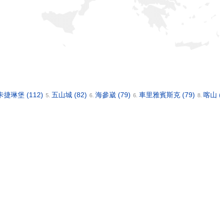
卡捷琳堡
(112)
五山城
(82)
海參崴
(79)
車里雅賓斯克
(79)
喀山
5.
6.
6.
8.